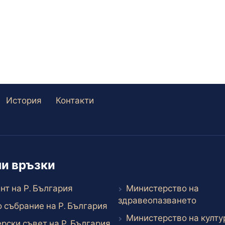
оператор за експлоатация на
Анаеробната инсталация и
Системата за събиране на
разделно събрани биоразградими
отпадъци край Благоевград
История
Контакти
и връзки
Външен линк
нт на Р. България
Министерство на
Външе
здравеопазването
Външен линк
 събрание на Р. България
Министерство на култу
Външен линк
рски съвет на Р. България