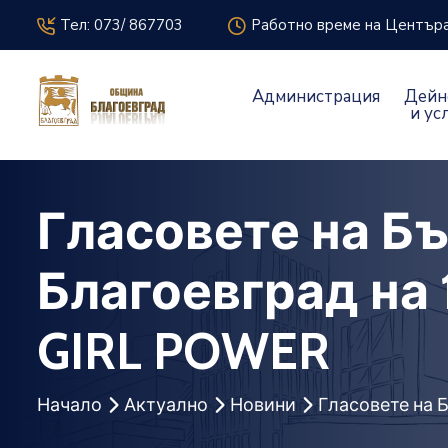
icon
icon
Тел: 073/ 867703
Работно време на Центъра 
Администрация
Дейн
и ус
Гласовете на Б
Благоевград на 
GIRL POWER
Начало
Актуално
Новини
Гласовете на 