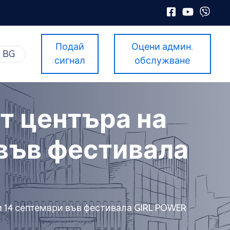
Подай
Оцени админ.
BG
сигнал
обслужване
т центъра на
 във фестивала
и 14 септември във фестивала GIRL POWER