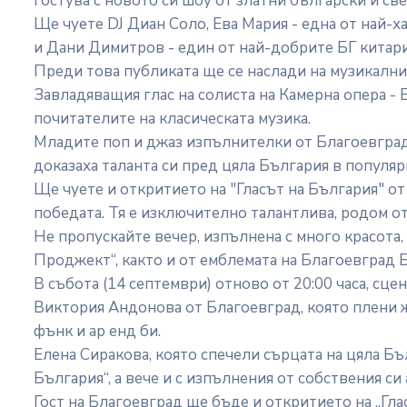
гостува с новото си шоу от златни български и с
Ще чуете DJ Диан Соло, Ева Мария - една от най-х
и Дани Димитров - един от най-добрите БГ китар
Преди това публиката ще се наслади на музикални
Завладяващия глас на солиста на Камерна опера -
почитателите на класическата музика.
Младите поп и джаз изпълнителки от Благоевгра
доказаха таланта си пред цяла България в популяр
Ще чуете и откритието на "Гласът на България" от 
победата. Тя е изключително талантлива, родом о
Не пропускайте вечер, изпълнена с много красота,
Проджект“, както и от емблемата на Благоевград 
В събота (14 септември) отново от 20:00 часа, сце
Виктория Андонова от Благоевград, която плени жу
фънк и ар енд би.
Елена Сиракова, която спечели сърцата на цяла Бъ
България“, а вече и с изпълнения от собствения си
Гост на Благоевград ще бъде и откритието на „Глас