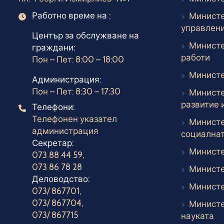
Работно време на :
Министе
Работно време
управлен
Център за обслужване на
Министе
граждани:
Въ
работи
Пон – Пет: 8:00 – 18:00
Министе
Администрация:
Пон – Пет: 8:30 – 17:30
Министе
развитие 
Телефони:
Телефони
Телефонен указател
Министе
администрация
социалнат
Секретар:
Министе
073 88 44 59
,
073 86 78 28
Министе
Деловодство:
Министе
073/ 867701
,
073/ 867704
,
Министе
073/ 867715
Въ
науката