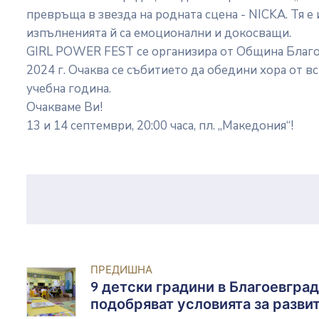
превръща в звезда на родната сцена - NICKA. Тя е и
изпълненията й са емоционални и докосващи.
GIRL POWER FEST се организира от Община Благое
2024 г. Очаква се събитието да обедини хора от в
учебна година.
Очакваме Ви!
13 и 14 септември, 20:00 часа, пл. „Македония“!
ПРЕДИШНА
9 детски градини в Благоевград
подобряват условията за разви