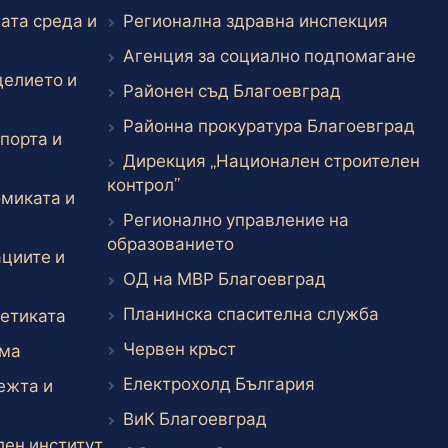
Външен
ата среда и
Регионална здравна инспекция
Вън
Агенция за социално подпомагане
делието и
Външен лин
Районен съд Благоевград
Вън
Районна прокуратура Благоевград
порта и
Дирекция „Национален строителен
к
Външен линк
контрол”
миката и
Регионално управление на
к
Външен линк
образованието
циите и
Външен линк
ОД на МВР Благоевград
Външен 
Планинска спасителна служба
Външен линк
етиката
Външен линк
Червен кръст
Външен линк
зма
Външен линк
Електрохолд България
ежта и
Външен линк
ВиК Благоевград
Външен линк
ен институт