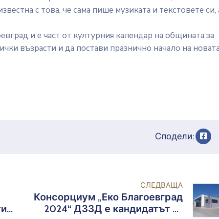
звестна с това, че сама пише музиката и текстовете си, 
вград и е част от културния календар на общината за
сички възрасти и да постави празнично начало на новат
Сподели:
СЛЕДВАЩА
Консорциум „Еко Благоевград
тие
2024“ ДЗЗД е кандидатът за