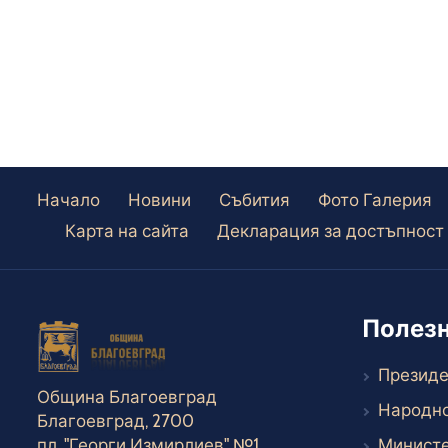
на децата по НП „Хубаво е в
детската градина“
Начало
Новини
Събития
Фото Галерия
Карта на сайта
Декларация за достъпност
Полезн
Президе
Община Благоевград
Народно
Благоевград, 2700
пл. "Георги Измирлиев" №1
Министе