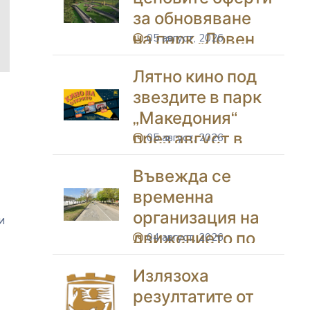
Благоевград
за обновяване
на парк „Ловен
05 август, 2026
icon
дом“ и
Лятно кино под
„Ботаническа
звездите в парк
градина“ в
„Македония“
Благоевград
през август в
05 август, 2026
icon
Благоевград
Въвежда се
временна
организация на
и
движението по
т
04 август, 2026
icon
бул. „Васил
Излязоха
Левски“
резултатите от