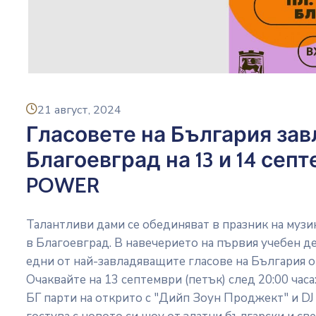
icon
21 август, 2024
Гласовете на България зав
Благоевград на 13 и 14 сеп
POWER
Талантливи дами се обединяват в празник на музик
в Благоевград. В навечерието на първия учебен д
едни от най-завладяващите гласове на България о
Очаквайте на 13 септември (петък) след 20:00 часа
БГ парти на открито с "Дийп Зоун Проджект" и DJ