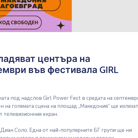
ладяват центъра на
тември във фестивала GIRL
ата под надслов Girl Power Fest в средата на септемвр
ен на голямата сцена на площад „Македония“ ще изляза
т телевизионния екран.
:
 Диан Соло. Една от най-популярните БГ групи ще ни