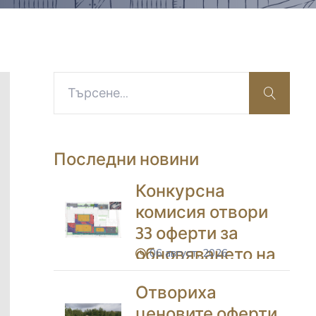
search
Последни новини
Конкурсна
комисия отвори
33 оферти за
обновяването на
06 август, 2026
icon
дворовете на 11
Отвориха
училища в
ценовите оферти