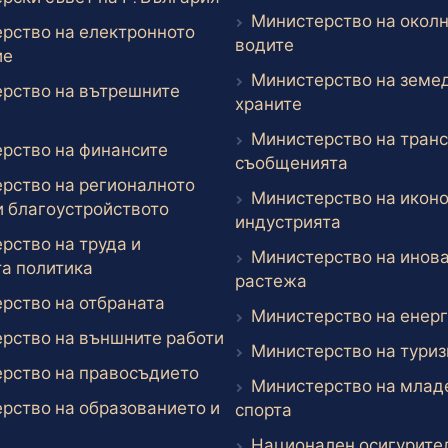
Министерство на околн
рство на електронното
Външен линк
водите
Външен линк
ие
Министерство на земе
рство на вътрешните
Външен линк
храните
ншен линк
Министерство на транс
Външен линк
рство на финансите
Външен лин
съобщенията
рство на регионалното
Министерство на иконо
Външен линк
и благоустройството
Външен лин
индустрията
рство на труда и
Министерство на инова
Външен линк
а политика
Външен линк
растежа
Външен линк
рство на отбраната
Министерство на енерг
Външен линк
рство на външните работи
Министерство на тури
Външен линк
рство на правосъдието
Министерство на млад
рство на образованието и
Външен линк
спорта
ншен линк
Национален осигурител