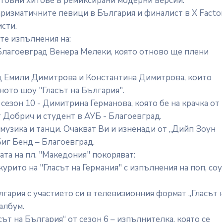
ветовни хитове в ремиксирани модерни версии.
аризматичните певици в България и финалист в X Facto
исти.
те изпълнения на:
 Благоевград Венера Мелеки, която отново ще плени
д Емили Димитрова и Константина Димитрова, които
ното шоу "Гласът на България".
сезон 10 - Димитрина Германова, която бе на крачка от
т Добрич и студент в АУБ - Благоевград.
 музика и танци. Очакват Ви и изненади от „Дийп Зоун
Биг Бенд – Благоевград.
ната на пл. "Македония" покоряват:
рито на "Гласът на Германия" с изпълнения на поп, соу
лгария с участието си в телевизионния формат „Гласът 
 албум.
ът на България“ от сезон 6 – изпълнителка, която се