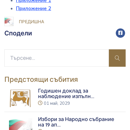
Приложение 1
Приложение 2
ПРЕДИШНА
Сподели
sear
Предстоящи събития
Годишен доклад за
наблюдение изпълн
...
icon
01 май, 2029
Избори за Народно събрание
на 19 ап
...