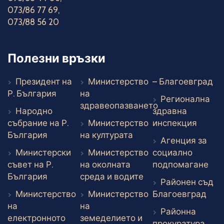
073/86 77 69
,
073/88 56 20
Полезни връзки
Въ
Президент на
Министерство
– Благоевград
Външен линк
Р. България
на
Регионална
здравеопазването
Народно
здравна
Външен линк
Външе
събрание на Р.
Министерство
инспекция
Външен линк
Външен линк
България
на културата
Агенция за
Министерски
Министерство
социално
Вън
съвет на Р.
на околната
подпомагане
Външен линк
Външен линк
България
среда и водите
Районен съд
Вън
Министерство
Министерство
Благоевград
на
на
Районна
електронното
земеделието и
прокуратура