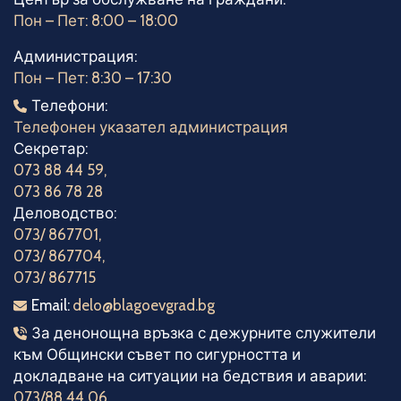
Пон – Пет: 8:00 – 18:00
Администрация:
Пон – Пет: 8:30 – 17:30
Телефони
Телефони:
Телефонен указател администрация
Секретар:
073 88 44 59
,
073 86 78 28
Деловодство:
073/ 867701
,
073/ 867704
,
073/ 867715
Електронна поща
Email:
delo@blagoevgrad.bg
Телефони за денонощна връзка
За денонощна връзка с дежурните служители
към Общински съвет по сигурността и
докладване на ситуации на бедствия и аварии:
073/88 44 06
,