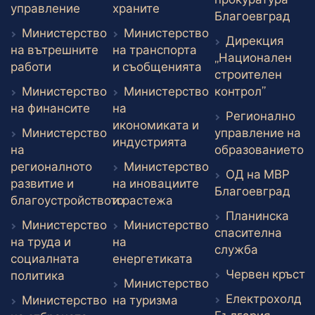
Външен линк
Външен линк
управление
храните
Вън
Благоевград
Министерство
Министерство
Дирекция
на вътрешните
на транспорта
„Национален
Външен линк
Външен линк
работи
и съобщенията
строителен
Външен 
Министерство
Министерство
контрол”
Външен линк
на финансите
на
Регионално
икономиката и
Министерство
управление на
Външен линк
индустрията
В
на
образованието
регионалното
Министерство
ОД на МВР
развитие и
на иновациите
Вън
Благоевград
Външен линк
благоустройството
и растежа
Планинска
Външен линк
Министерство
Министерство
спасителна
на труда и
на
Външен л
служба
Външен линк
социалната
енергетиката
В
Червен кръст
Външен линк
политика
Министерство
Електрохолд
Външен линк
Министерство
на туризма