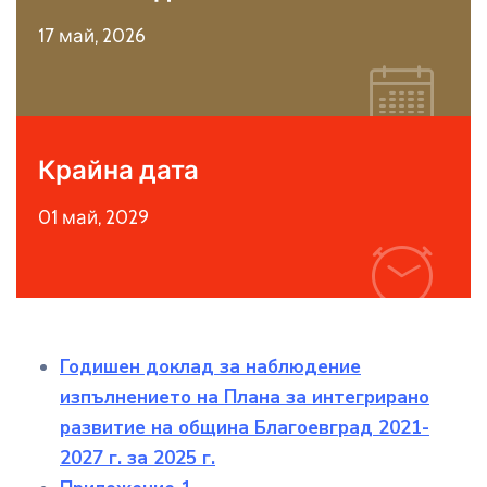
17 май, 2026
i
Крайна дата
01 май, 2029
i
Годишен доклад за наблюдение
изпълнението на Плана за интегрирано
развитие на община Благоевград 2021-
2027 г. за 2025 г.