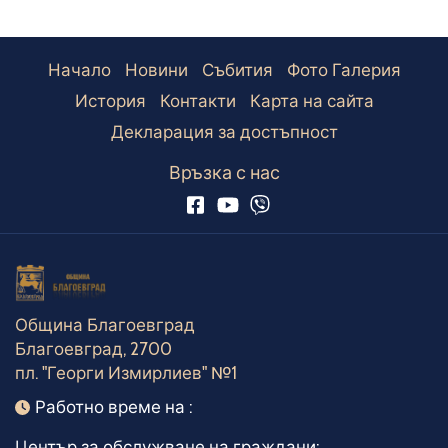
Начало
Новини
Събития
Фото Галерия
История
Контакти
Карта на сайта
Декларация за достъпност
Връзка с нас
Община Благоевград
Благоевград, 2700
пл. "Георги Измирлиев" №1
Работно време
Работно време на :
Център за обслужване на граждани: