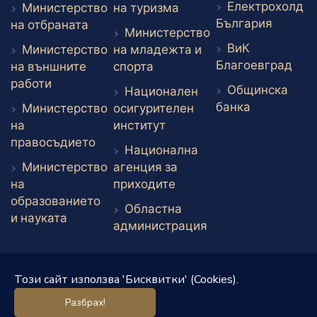
Електрохолд
Външен линк
Министерство
на туризма
Външен
България
Външен линк
на отбраната
Министерство
ВиК
Министерство
на младежта и
Вън
Благоевград
Външен линк
на външните
спорта
Външен линк
работи
Общинска
Национален
Външен ли
банка
Министерство
осигурителен
Външен линк
на
институт
Външен линк
правосъдието
Национална
Министерство
агенция за
Външен линк
на
приходите
образованието
Областна
Външен линк
и науката
администрация
Този сайт използва 'Бисквитки' (Cookies).
Разбрах!
Developed by
Elevate Company Ltd