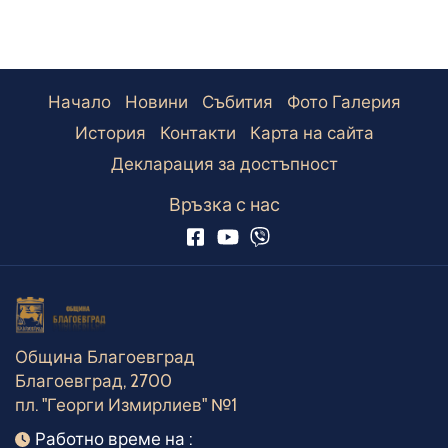
Начало
Новини
Събития
Фото Галерия
История
Контакти
Карта на сайта
Декларация за достъпност
Връзка с нас
Община Благоевград
Благоевград, 2700
пл. "Георги Измирлиев" №1
Работно време
Работно време на :