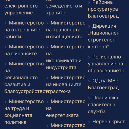
Районна
електронното
земеделието и
прокуратура
Външен линк
Външен линк
управление
храните
Вън
Благоевград
Министерство
Министерство
Дирекция
на вътрешните
на транспорта
„Национален
Външен линк
Външен линк
работи
и съобщенията
строителен
Външен 
Министерство
Министерство
контрол”
Външен линк
на финансите
на
Регионално
икономиката и
Министерство
управление на
Външен линк
индустрията
В
на
образованието
регионалното
Министерство
ОД на МВР
развитие и
на иновациите
Вън
Благоевград
Външен линк
благоустройството
и растежа
Планинска
Външен линк
Министерство
Министерство
спасителна
на труда и
на
Външен л
служба
Външен линк
социалната
енергетиката
В
Червен кръст
Външен линк
политика
Министерство