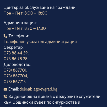
Център за обслужване на граждани:
Пон – Пет: 8:00 – 18:00
Администрация:
Пон – Пет: 8:30 – 17:30
Телефони
Телефони:
Телефонен указател администрация
Секретар:
073 88 44 59
,
073 86 78 28
Деловодство:
073/ 867701
,
073/ 867704
,
073/ 867715
Електронна поща
Email:
delo@blagoevgrad.bg
Телефони за денонощна връзка
За денонощна връзка с дежурните служители
към Общински съвет по сигурността и