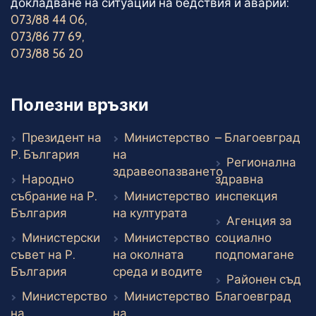
докладване на ситуации на бедствия и аварии:
073/88 44 06
,
073/86 77 69
,
073/88 56 20
Полезни връзки
Въ
Президент на
Министерство
– Благоевград
Външен линк
Р. България
на
Регионална
здравеопазването
Народно
здравна
Външен линк
Външе
събрание на Р.
Министерство
инспекция
Външен линк
Външен линк
България
на културата
Агенция за
Министерски
Министерство
социално
Вън
съвет на Р.
на околната
подпомагане
Външен линк
Външен линк
България
среда и водите
Районен съд
Вън
Министерство
Министерство
Благоевград
на
на