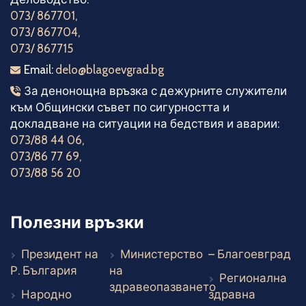
073/ 867701
,
073/ 867704
,
073/ 867715
Електронна поща
Email:
delo@blagoevgrad.bg
Телефони за денонощна връзка
За денонощна връзка с дежурните служители
към Общински съвет по сигурността и
докладване на ситуации на бедствия и аварии:
073/88 44 06
,
073/86 77 69
,
073/88 56 20
Полезни връзки
Въ
Президент на
Министерство
– Благоевград
Външен линк
Р. България
на
Регионална
здравеопазването
Народно
здравна
Външен линк