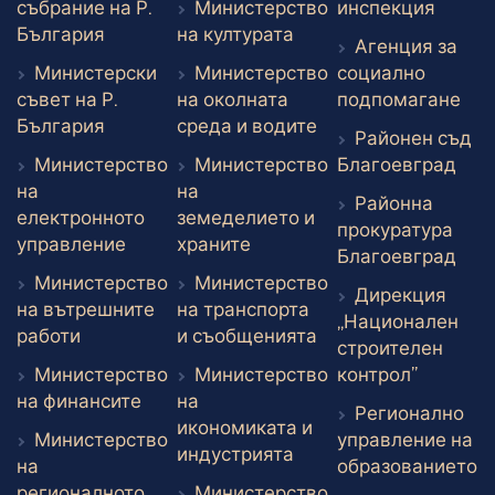
Външе
събрание на Р.
Министерство
инспекция
Външен линк
Външен линк
България
на културата
Агенция за
Министерски
Министерство
социално
Вън
съвет на Р.
на околната
подпомагане
Външен линк
Външен линк
България
среда и водите
Районен съд
Вън
Министерство
Министерство
Благоевград
на
на
Районна
електронното
земеделието и
прокуратура
Външен линк
Външен линк
управление
храните
Вън
Благоевград
Министерство
Министерство
Дирекция
на вътрешните
на транспорта
„Национален
Външен линк
Външен линк
работи
и съобщенията
строителен
Външен 
Министерство
Министерство
контрол”
Външен линк
на финансите
на
Регионално
икономиката и
Министерство
управление на
Външен линк
индустрията
В
на
образованието
регионалното
Министерство