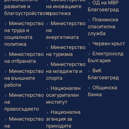
ОД на МВР
развитие и
на иновациите
Вън
Благоевград
Външен линк
благоустройството
и растежа
Планинска
Външен линк
Министерство
Министерство
спасителна
на труда и
на
Външен л
служба
Външен линк
социалната
енергетиката
В
Червен кръст
Външен линк
политика
Министерство
Електрохолд
Външен линк
Министерство
на туризма
Външен
България
Външен линк
на отбраната
Министерство
ВиК
Министерство
на младежта и
Вън
Благоевград
Външен линк
на външните
спорта
Външен линк
работи
Общинска
Национален
Външен ли
банка
Министерство
осигурителен
Външен линк
на
институт
Външен линк
правосъдието
Национална
Министерство
агенция за
Външен линк
на
приходите