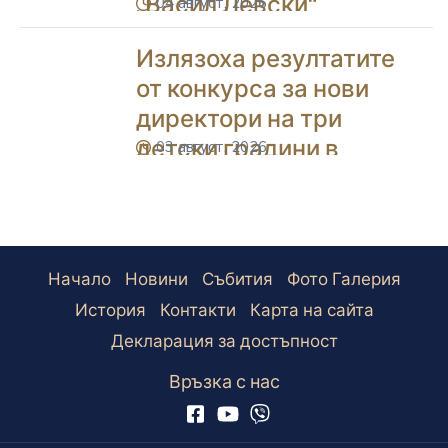
„Васил Левски“
04 август, 2026
icon
Излязоха резултатите
от конкурса за нови
директори на три
детски градини в
03 август, 2026
icon
Благоевград
Начало
Новини
Събития
Фото Галерия
История
Контакти
Карта на сайта
Декларация за достъпност
Връзка с нас