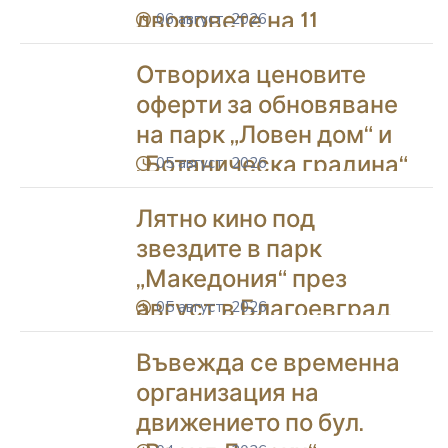
дворовете на 11
06 август, 2026
icon
училища в Благоевград
Отвориха ценовите
оферти за обновяване
на парк „Ловен дом“ и
„Ботаническа градина“
05 август, 2026
icon
в Благоевград
Лятно кино под
звездите в парк
„Македония“ през
август в Благоевград
05 август, 2026
icon
Въвежда се временна
организация на
движението по бул.