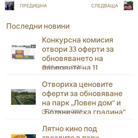
ПРЕДИШНА
СЛЕДВАЩА
Последни новини
Конкурсна комисия
отвори 33 оферти за
обновяването на
дворовете на 11
06 август, 2026
icon
училища в Благоевград
Отвориха ценовите
оферти за обновяване
на парк „Ловен дом“ и
„Ботаническа градина“
05 август, 2026
icon
в Благоевград
Лятно кино под
звездите в парк