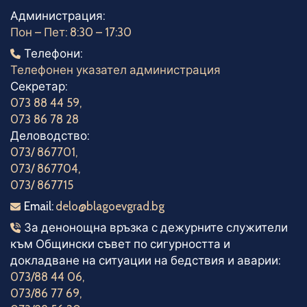
Администрация:
Пон – Пет: 8:30 – 17:30
Телефони
Телефони:
Телефонен указател администрация
Секретар:
073 88 44 59
,
073 86 78 28
Деловодство:
073/ 867701
,
073/ 867704
,
073/ 867715
Електронна поща
Email:
delo@blagoevgrad.bg
Телефони за денонощна връзка
За денонощна връзка с дежурните служители
към Общински съвет по сигурността и
докладване на ситуации на бедствия и аварии:
073/88 44 06
,
073/86 77 69
,