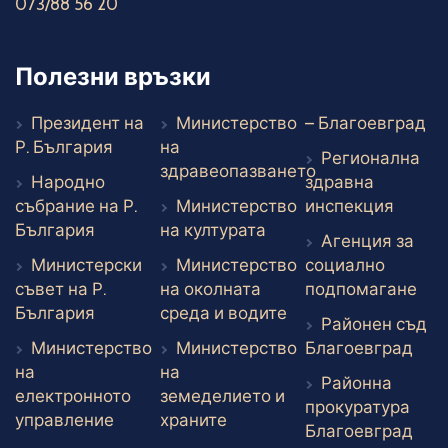
073/88 56 20
Полезни връзки
Въ
Президент на
Министерство
– Благоевград
Външен линк
Р. България
на
Регионална
здравеопазването
Народно
здравна
Външен линк
Външе
събрание на Р.
Министерство
инспекция
Външен линк
Външен линк
България
на културата
Агенция за
Министерски
Министерство
социално
Вън
съвет на Р.
на околната
подпомагане
Външен линк
Външен линк
България
среда и водите
Районен съд
Вън
Министерство
Министерство
Благоевград
на
на
Районна
електронното
земеделието и
прокуратура
Външен линк
Външен линк
управление
храните
Вън
Благоевград