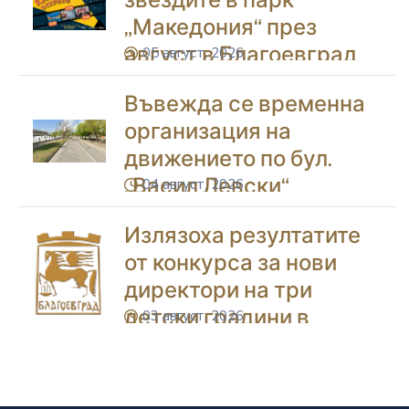
„Македония“ през
август в Благоевград
05 август, 2026
icon
Въвежда се временна
организация на
движението по бул.
„Васил Левски“
04 август, 2026
icon
Излязоха резултатите
от конкурса за нови
директори на три
детски градини в
03 август, 2026
icon
Благоевград