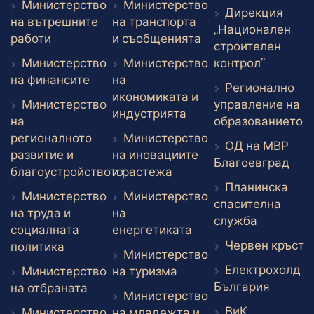
Министерство
Министерство
Дирекция
на вътрешните
на транспорта
„Национален
Външен линк
Външен линк
работи
и съобщенията
строителен
Външен 
Министерство
Министерство
контрол”
Външен линк
на финансите
на
Регионално
икономиката и
Министерство
управление на
Външен линк
индустрията
В
на
образованието
регионалното
Министерство
ОД на МВР
развитие и
на иновациите
Вън
Благоевград
Външен линк
благоустройството
и растежа
Планинска
Външен линк
Министерство
Министерство
спасителна
на труда и
на
Външен л
служба
Външен линк
социалната
енергетиката
В
Червен кръст
Външен линк
политика
Министерство
Електрохолд
Външен линк
Министерство
на туризма
Външен
България
Външен линк
на отбраната
Министерство
ВиК
Министерство
на младежта и