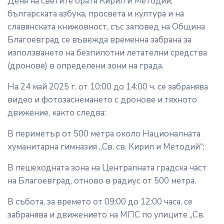
Деня на светите братя Кирил и Методий,
българската азбука, просвета и култура и на
славянската книжовност, със заповед на Община
Благоевград се въвежда временна забрана за
използването на безпилотни летателни средства
(дронове) в определени зони на града.
На 24 май 2025 г. от 10:00 до 14:00 ч. се забранява
видео и фотозаснемането с дронове и тяхното
движение, както следва:
В периметър от 500 метра около Националната
хуманитарна гимназия „Св. св. Кирил и Методий“;
В пешеходната зона на Централната градска част
на Благоевград, отново в радиус от 500 метра.
В събота, за времето от 09:00 до 12:00 часа, се
забранява и движението на МПС по улиците „Св.