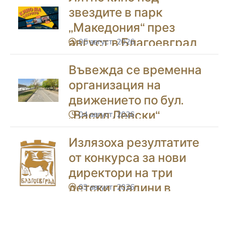
звездите в парк
„Македония“ през
август в Благоевград
05 август, 2026
icon
Въвежда се временна
организация на
движението по бул.
„Васил Левски“
04 август, 2026
icon
Излязоха резултатите
от конкурса за нови
директори на три
детски градини в
03 август, 2026
icon
Благоевград