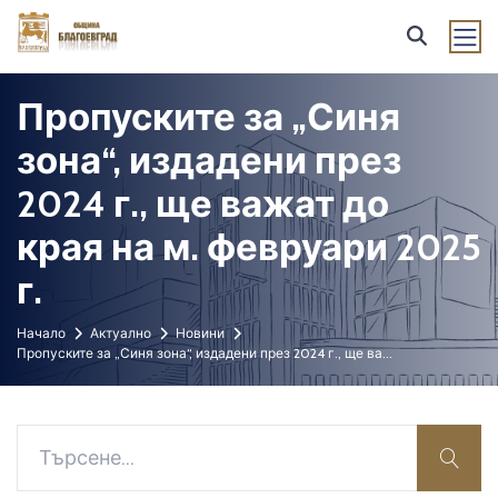
Пропуските за „Синя
зона“, издадени през
2024 г., ще важат до
края на м. февруари 2025
г.
Начало
Актуално
Новини
Пропуските за „Синя зона“, издадени през 2024 г., ще ва
...
sear