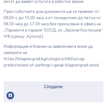
могат да заявят услугата в работно време.
През съботните дни документи ще се приемат от
09.00 ч. до 15.00 часа, а от понеделник до петък от
08.30 часа до 17.30 часа без прекъсване в офиса на
„Паркинги и гаражи“ ЕООД, ул. „Арсени Костенцев“
№8 (срещу „Купола“).
Информация и бланки на заявленията може да
намерите на
https://blagoevgrad.bg/category/440/uslugi-
predostaviani-ot-parkingi-i-garaji-blagoevgrad-eood
Сподели: