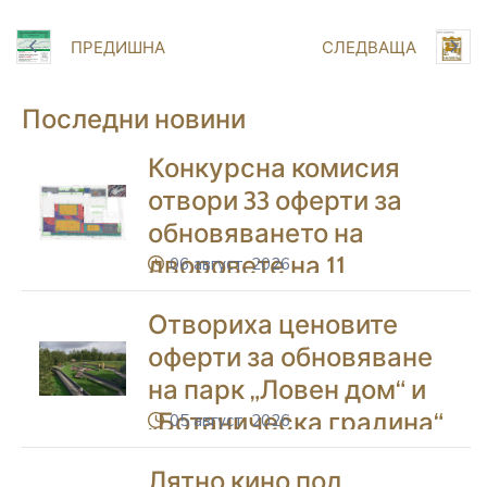
ПРЕДИШНА
СЛЕДВАЩА
Последни новини
Конкурсна комисия
отвори 33 оферти за
обновяването на
дворовете на 11
06 август, 2026
icon
училища в Благоевград
Отвориха ценовите
оферти за обновяване
на парк „Ловен дом“ и
„Ботаническа градина“
05 август, 2026
icon
в Благоевград
Лятно кино под