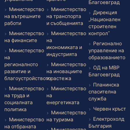
Вън
Благоевград
Министерство
Министерство
Дирекция
на вътрешните
на транспорта
„Национален
Външен линк
Външен линк
работи
и съобщенията
строителен
Външен 
Министерство
Министерство
контрол”
Външен линк
на финансите
на
Регионално
икономиката и
Министерство
управление на
Външен линк
индустрията
В
на
образованието
регионалното
Министерство
ОД на МВР
развитие и
на иновациите
Вън
Благоевград
Външен линк
благоустройството
и растежа
Планинска
Външен линк
Министерство
Министерство
спасителна
на труда и
на
Външен л
служба
Външен линк
социалната
енергетиката
В
Червен кръст
Външен линк
политика
Министерство
Електрохолд
Външен линк
Министерство
на туризма
Външен
България
Външен линк
на отбраната
Министерство