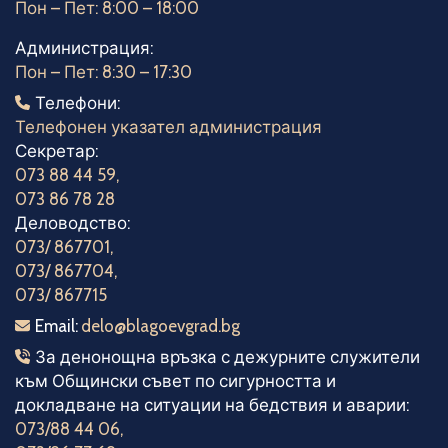
Пон – Пет: 8:00 – 18:00
Администрация:
Пон – Пет: 8:30 – 17:30
Телефони
Телефони:
Телефонен указател администрация
Секретар:
073 88 44 59
,
073 86 78 28
Деловодство:
073/ 867701
,
073/ 867704
,
073/ 867715
Електронна поща
Email:
delo@blagoevgrad.bg
Телефони за денонощна връзка
За денонощна връзка с дежурните служители
към Общински съвет по сигурността и
докладване на ситуации на бедствия и аварии:
073/88 44 06
,