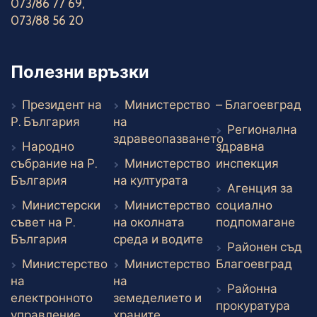
073/86 77 69
,
073/88 56 20
Полезни връзки
Въ
Президент на
Министерство
– Благоевград
Външен линк
Р. България
на
Регионална
здравеопазването
Народно
здравна
Външен линк
Външе
събрание на Р.
Министерство
инспекция
Външен линк
Външен линк
България
на културата
Агенция за
Министерски
Министерство
социално
Вън
съвет на Р.
на околната
подпомагане
Външен линк
Външен линк
България
среда и водите
Районен съд
Вън
Министерство
Министерство
Благоевград
на
на
Районна
електронното
земеделието и
прокуратура
Външен линк
Външен линк
управление
храните