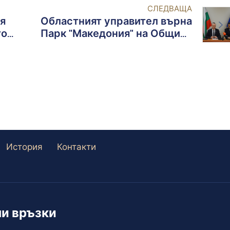
СЛЕДВАЩА
я
Областният управител върна
то
Парк "Македония" на Община
Благоевград за безвъзмездно
ползване
История
Контакти
и връзки