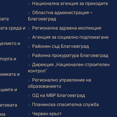
Вън
Национална агенция за приходите
н линк
Областна администрация –
Външен линк
Външен линк
рата
Благоевград
Външен
ата среда и
Регионална здравна инспекция
Вън
Агенция за социално подпомагане
делието и
Външен лин
Районен съд Благоевград
Вън
Районна прокуратура Благоевград
порта и
Дирекция „Национален строителен
к
Външен линк
контрол”
миката и
Регионално управление на
к
Външен линк
образованието
циите и
Външен линк
ОД на МВР Благоевград
Външен 
Планинска спасителна служба
Външен линк
етиката
Външен линк
Червен кръст
Външен линк
зма