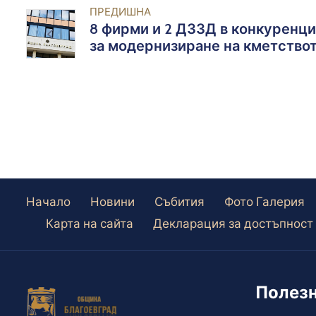
ПРЕДИШНА
8 фирми и 2 ДЗЗД в конкуренци
за модернизиране на кметство
в с. Логодаж
Начало
Новини
Събития
Фото Галерия
Карта на сайта
Декларация за достъпност
Полезн