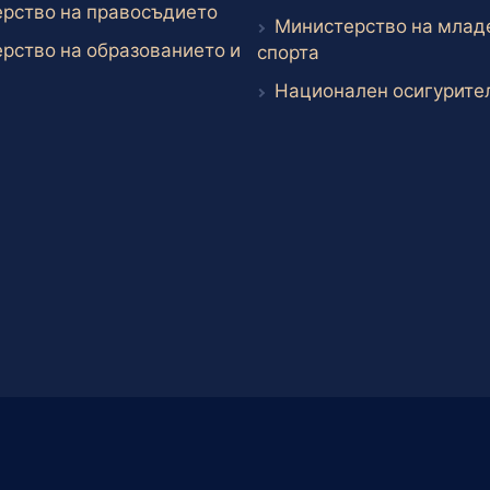
Външен линк
рство на правосъдието
Министерство на млад
рство на образованието и
Външен линк
спорта
ншен линк
Национален осигурител
Developed by
Elevate Company Ltd