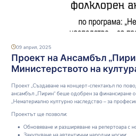
icon
09 април, 2025
Проект на Ансамбъл „Пири
Министерството на култур
Проект „Създаване на концерт-спектакъл по по
ансамбъл „Пирин“ беше одобрен за финансиране о
„Нематериално културно наследство – за професи
Проектът ще позволи:
Обновяване и разширяване на репертоара с 
Закупуване на автентични народни носии;