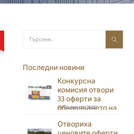
search
Последни новини
Конкурсна
комисия отвори
33 оферти за
обновяването на
06 август, 2026
icon
дворовете на 11
Отвориха
училища в
ценовите оферти