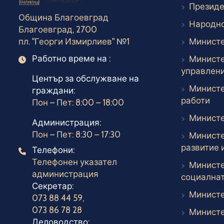
Президе
Община Благоевград
Народно
Благоевград, 2700
пл. "Георги Измирлиев" №1
Министе
Работно време на :
Министе
Работно време
управлен
Център за обслужване на
Министе
граждани:
Въ
работи
Пон – Пет: 8:00 – 18:00
Министе
Администрация:
Пон – Пет: 8:30 – 17:30
Министе
развитие 
Телефони:
Телефони
Телефонен указател
Министе
администрация
социалнат
Секретар:
Министе
073 88 44 59
,
073 86 78 28
Министе
Деловодство: