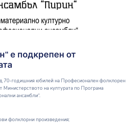
н“ е подкрепен от
ата
вод 70-годишния юбилей на Професионален фолклорен
т Министерството на културата по Програма
онални ансамбли“.
нови фолклорни произведения;