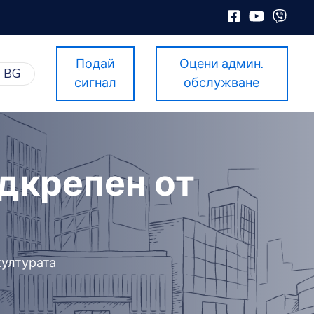
Подай
Оцени админ.
BG
сигнал
обслужване
одкрепен от
културата