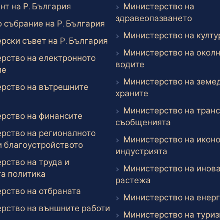
Външен линк
нт на Р. България
Министерство на
Външе
здравеопазването
Външен линк
 събрание на Р. България
Министерство на култу
Външен линк
рски съвет на Р. България
Министерство на околн
рство на електронното
Външен линк
водите
Външен линк
ие
Министерство на земе
рство на вътрешните
Външен линк
храните
ншен линк
Министерство на транс
Външен линк
рство на финансите
Външен лин
съобщенията
рство на регионалното
Министерство на иконо
Външен линк
и благоустройството
Външен лин
индустрията
рство на труда и
Министерство на инова
Външен линк
а политика
Външен линк
растежа
Външен линк
рство на отбраната
Министерство на енерг
Външен линк
рство на външните работи
Министерство на тури