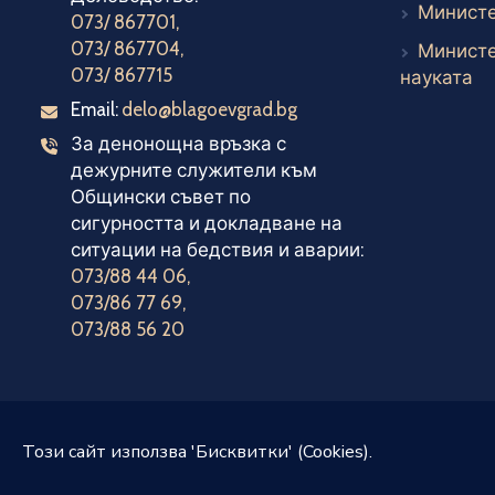
Министе
073/ 867701
,
073/ 867704
,
Министе
073/ 867715
Въ
науката
Email:
delo@blagoevgrad.bg
Електронна поща
За денонощна връзка с
Телефони за денонощна връзка
дежурните служители към
Общински съвет по
сигурността и докладване на
ситуации на бедствия и аварии:
073/88 44 06
,
073/86 77 69
,
073/88 56 20
Този сайт използва 'Бисквитки' (Cookies).