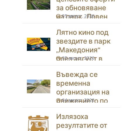
Благоевград
за обновяване
на парк „Ловен
05 август, 2026
icon
дом“ и
Лятно кино под
„Ботаническа
звездите в парк
градина“ в
„Македония“
Благоевград
през август в
05 август, 2026
icon
Благоевград
Въвежда се
временна
организация на
движението по
04 август, 2026
icon
бул. „Васил
Излязоха
Левски“
резултатите от