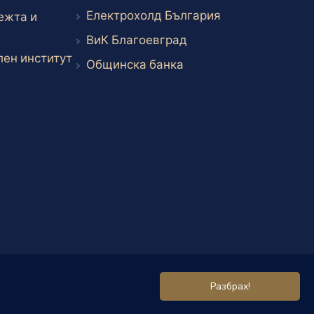
Външен линк
Електрохолд България
ежта и
Външен линк
ВиК Благоевград
Външен линк
ен институт
Външен линк
Общинска банка
Разбрах!