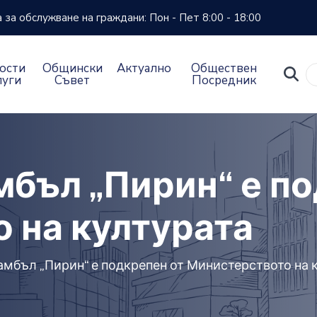
за обслужване на граждани: Пон - Пет 8:00 - 18:00
ости
Общински
Актуално
Обществен
луги
Съвет
Посредник
мбъл „Пирин“ е п
 на културата
амбъл „Пирин“ е подкрепен от Министерството на 