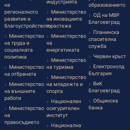
Външен линк
индустрията
В
на
образованието
регионалното
Министерство
ОД на МВР
развитие и
на иновациите
Вън
Благоевград
Външен линк
благоустройството
и растежа
Планинска
Външен линк
Министерство
Министерство
спасителна
на труда и
на
Външен л
служба
Външен линк
социалната
енергетиката
В
Червен кръст
Външен линк
политика
Министерство
Електрохолд
Външен линк
Министерство
на туризма
Външен
България
Външен линк
на отбраната
Министерство
ВиК
Министерство
на младежта и
Вън
Благоевград
Външен линк
на външните
спорта
Външен линк
работи
Общинска
Национален
Външен ли
банка
Министерство
осигурителен
Външен линк
на
институт
Външен линк
правосъдието
Национална