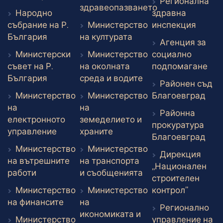
Регионална
здравеопазването
Народно
здравна
Външен линк
Външе
събрание на Р.
Министерство
инспекция
Външен линк
Външен линк
България
на културата
Агенция за
Министерски
Министерство
социално
Вън
съвет на Р.
на околната
подпомагане
Външен линк
Външен линк
България
среда и водите
Районен съд
Вън
Министерство
Министерство
Благоевград
на
на
Районна
електронното
земеделието и
прокуратура
Външен линк
Външен линк
управление
храните
Вън
Благоевград
Министерство
Министерство
Дирекция
на вътрешните
на транспорта
„Национален
Външен линк
Външен линк
работи
и съобщенията
строителен
Външен 
Министерство
Министерство
контрол”
Външен линк
на финансите
на
Регионално
икономиката и
Министерство
управление на