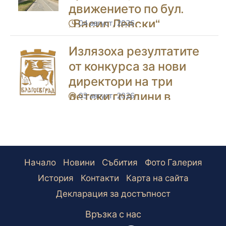
движението по бул.
„Васил Левски“
04 август, 2026
icon
Излязоха резултатите
от конкурса за нови
директори на три
детски градини в
03 август, 2026
icon
Благоевград
Начало
Новини
Събития
Фото Галерия
История
Контакти
Карта на сайта
Декларация за достъпност
Връзка с нас