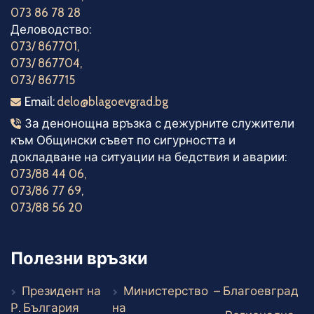
073 86 78 28
Деловодство:
073/ 867701
,
073/ 867704
,
073/ 867715
Електронна поща
Email:
delo@blagoevgrad.bg
Телефони за денонощна връзка
За денонощна връзка с дежурните служители
към Общински съвет по сигурността и
докладване на ситуации на бедствия и аварии:
073/88 44 06
,
073/86 77 69
,
073/88 56 20
Полезни връзки
Въ
Президент на
Министерство
– Благоевград
Външен линк
Р. България
на