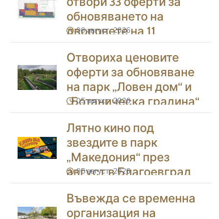
отвори 33 оферти за
обновяването на
дворовете на 11
06 август, 2026
icon
училища в Благоевград
Отвориха ценовите
оферти за обновяване
на парк „Ловен дом“ и
„Ботаническа градина“
05 август, 2026
icon
в Благоевград
Лятно кино под
звездите в парк
„Македония“ през
август в Благоевград
05 август, 2026
icon
Въвежда се временна
организация на