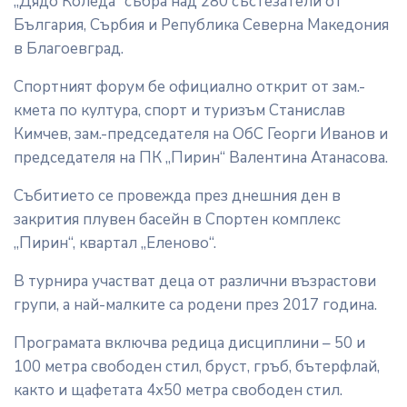
„Дядо Коледа“ събра над 280 състезатели от
България, Сърбия и Република Северна Македония
в Благоевград.
Спортният форум бе официално открит от зам.-
кмета по култура, спорт и туризъм Станислав
Кимчев, зам.-председателя на ОбС Георги Иванов и
председателя на ПК „Пирин“ Валентина Атанасова.
Събитието се провежда през днешния ден в
закрития плувен басейн в Спортен комплекс
„Пирин“, квартал „Еленово“.
В турнира участват деца от различни възрастови
групи, а най-малките са родени през 2017 година.
Програмата включва редица дисциплини – 50 и
100 метра свободен стил, бруст, гръб, бътерфлай,
както и щафетата 4х50 метра свободен стил.