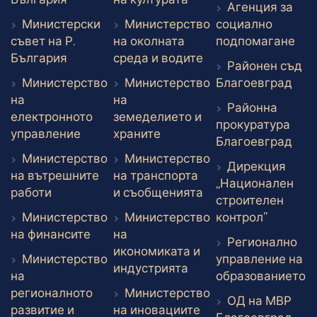
Агенция за
Министерски
Министерство
социално
Вън
съвет на Р.
на околната
подпомагане
Външен линк
Външен линк
България
среда и водите
Районен съд
Вън
Министерство
Министерство
Благоевград
на
на
Районна
електронното
земеделието и
прокуратура
Външен линк
Външен линк
управление
храните
Вън
Благоевград
Министерство
Министерство
Дирекция
на вътрешните
на транспорта
„Национален
Външен линк
Външен линк
работи
и съобщенията
строителен
Външен 
Министерство
Министерство
контрол”
Външен линк
на финансите
на
Регионално
икономиката и
Министерство
управление на
Външен линк
индустрията
В
на
образованието
регионалното
Министерство
ОД на МВР
развитие и
на иновациите