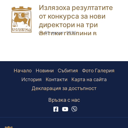
Излязоха резултатите
от конкурса за нови
директори на три
детски градини в
03 август, 2026
icon
Благоевград
Начало
Новини
Събития
Фото Галерия
История
Контакти
Карта на сайта
Декларация за достъпност
Връзка с нас