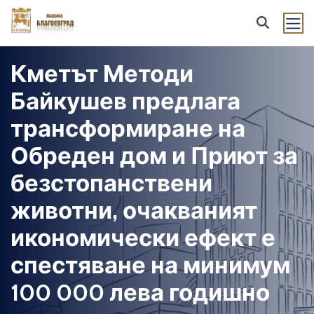
Кметът Методи
Байкушев предлага
трансформиране на
Обреден дом и Приют за
безстопанствени
животни, очакваният
икономически ефект е
спестяване на минимум
100 000 лева годишно