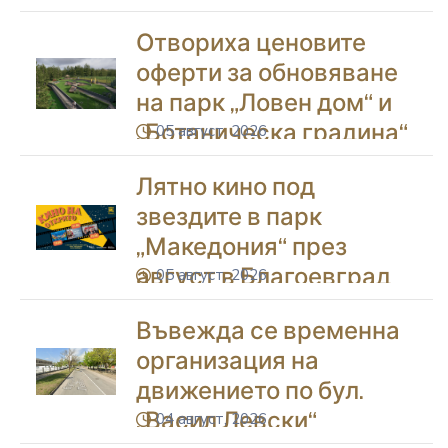
училища в Благоевград
Отвориха ценовите
оферти за обновяване
на парк „Ловен дом“ и
„Ботаническа градина“
05 август, 2026
icon
в Благоевград
Лятно кино под
звездите в парк
„Македония“ през
август в Благоевград
05 август, 2026
icon
Въвежда се временна
организация на
движението по бул.
„Васил Левски“
04 август, 2026
icon