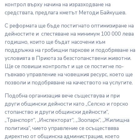
контрол върху начина на изразходване на
средствата, предлага кметът Методи Байкушев.
С реформата ще бъде постигнато оптимизиране на
дейностите и спестяване на минимум 100 000 лева
годишно, които ще бъдат насочени към
поддръжка на гробищни паркове и подобряване на
условията в Приюта за безстопанствени животни.
Ще сe повиши контролът и ще се постигне по-
гъвкаво управление на човешкия ресурс, което ще
позволи и подобряване на качеството на услугите.
Подобна организация вече съществува и при
други общински дейности като „Селско и горско
стопанство и други общински дейности“,
„Транспорт“, „Инспекторат“, „Зоопарк“, „Жилищна
политика“, чието управление се осъществява
директно от общинска администрация, което