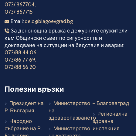
073/ 867704
,
073/ 867715
Електронна поща
Email:
delo@blagoevgrad.bg
Телефони за денонощна връзка
За денонощна връзка с дежурните служители
към Общински съвет по сигурността и
докладване на ситуации на бедствия и аварии:
073/88 44 06
,
073/86 77 69
,
073/88 56 20
Полезни връзки
Въ
Президент на
Министерство
– Благоевград
Външен линк
Р. България
на
Регионална
здравеопазването
Народно
здравна
Външен линк
Външе
събрание на Р.
Министерство
инспекция
Външен линк
Външен линк
България
на културата