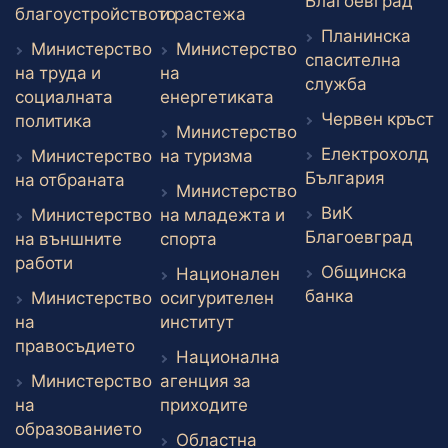
Вън
Благоевград
Външен линк
благоустройството
и растежа
Планинска
Външен линк
Министерство
Министерство
спасителна
на труда и
на
Външен л
служба
Външен линк
социалната
енергетиката
В
Червен кръст
Външен линк
политика
Министерство
Електрохолд
Външен линк
Министерство
на туризма
Външен
България
Външен линк
на отбраната
Министерство
ВиК
Министерство
на младежта и
Вън
Благоевград
Външен линк
на външните
спорта
Външен линк
работи
Общинска
Национален
Външен ли
банка
Министерство
осигурителен
Външен линк
на
институт
Външен линк
правосъдието
Национална
Министерство
агенция за
Външен линк
на
приходите
образованието
Областна