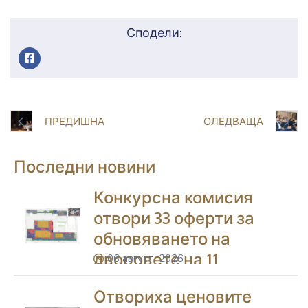
Сподели:
ПРЕДИШНА
СЛЕДВАЩА
Последни новини
Конкурсна комисия
отвори 33 оферти за
обновяването на
дворовете на 11
06 август, 2026
icon
училища в Благоевград
Отвориха ценовите