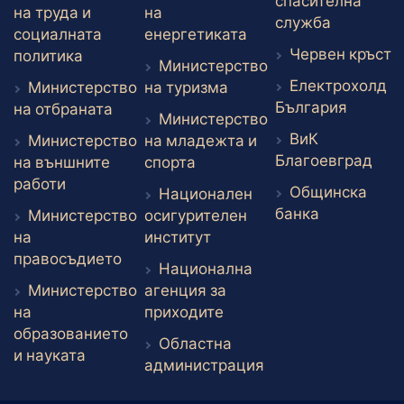
спасителна
на труда и
на
Външен л
служба
Външен линк
социалната
енергетиката
В
Червен кръст
Външен линк
политика
Министерство
Електрохолд
Външен линк
Министерство
на туризма
Външен
България
Външен линк
на отбраната
Министерство
ВиК
Министерство
на младежта и
Вън
Благоевград
Външен линк
на външните
спорта
Външен линк
работи
Общинска
Национален
Външен ли
банка
Министерство
осигурителен
Външен линк
на
институт
Външен линк
правосъдието
Национална
Министерство
агенция за
Външен линк
на
приходите
образованието
Областна
Външен линк
и науката
администрация