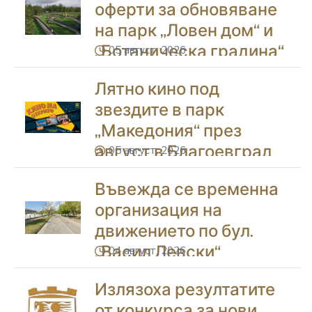
оферти за обновяване
на парк „Ловен дом“ и
„Ботаническа градина“
05 август, 2026
icon
в Благоевград
Лятно кино под
звездите в парк
„Македония“ през
август в Благоевград
05 август, 2026
icon
Въвежда се временна
организация на
движението по бул.
„Васил Левски“
04 август, 2026
icon
Излязоха резултатите
от конкурса за нови