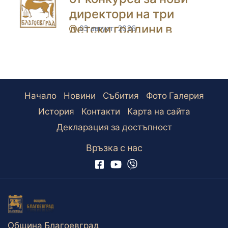
директори на три
детски градини в
03 август, 2026
icon
Благоевград
Начало
Новини
Събития
Фото Галерия
История
Контакти
Карта на сайта
Декларация за достъпност
Връзка с нас
Община Благоевград