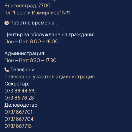
Благоевград, 2700
пл. "Георги Измирлиев" №1
Работно време
Работно време на :
Център за обслужване на граждани:
Пон – Пет: 8:00 – 18:00
Администрация:
Пон – Пет: 8:30 – 17:30
Телефони
Телефони:
Телефонен указател администрация
Секретар:
073 88 44 59
,
073 86 78 28
Деловодство:
073/ 867701
,
073/ 867704
,
073/ 867715