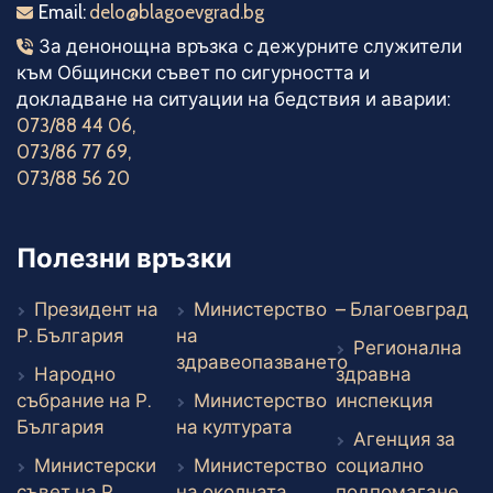
Електронна поща
Email:
delo@blagoevgrad.bg
Телефони за денонощна връзка
За денонощна връзка с дежурните служители
към Общински съвет по сигурността и
докладване на ситуации на бедствия и аварии:
073/88 44 06
,
073/86 77 69
,
073/88 56 20
Полезни връзки
Въ
Президент на
Министерство
– Благоевград
Външен линк
Р. България
на
Регионална
здравеопазването
Народно
здравна
Външен линк
Външе
събрание на Р.
Министерство
инспекция
Външен линк
Външен линк
България
на културата
Агенция за
Министерски
Министерство
социално
Вън
съвет на Р.
на околната
подпомагане