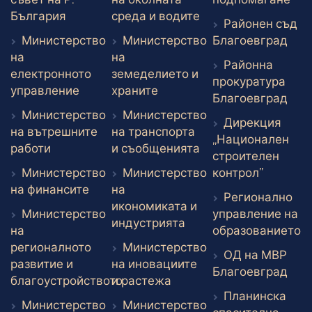
Външен линк
Външен линк
България
среда и водите
Районен съд
Вън
Министерство
Министерство
Благоевград
на
на
Районна
електронното
земеделието и
прокуратура
Външен линк
Външен линк
управление
храните
Вън
Благоевград
Министерство
Министерство
Дирекция
на вътрешните
на транспорта
„Национален
Външен линк
Външен линк
работи
и съобщенията
строителен
Външен 
Министерство
Министерство
контрол”
Външен линк
на финансите
на
Регионално
икономиката и
Министерство
управление на
Външен линк
индустрията
В
на
образованието
регионалното
Министерство
ОД на МВР
развитие и
на иновациите
Вън
Благоевград
Външен линк
благоустройството
и растежа
Планинска
Външен линк
Министерство
Министерство