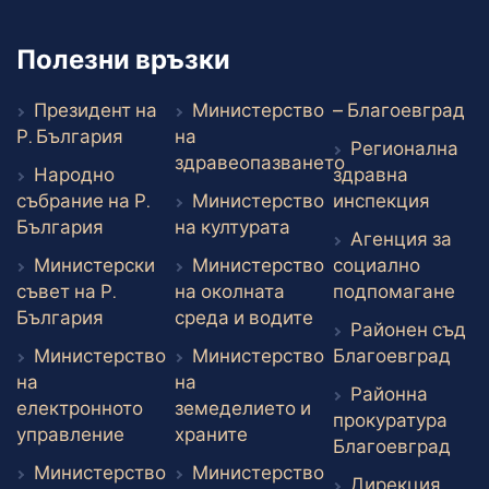
Полезни връзки
Въ
Президент на
Министерство
– Благоевград
Външен линк
Р. България
на
Регионална
здравеопазването
Народно
здравна
Външен линк
Външе
събрание на Р.
Министерство
инспекция
Външен линк
Външен линк
България
на културата
Агенция за
Министерски
Министерство
социално
Вън
съвет на Р.
на околната
подпомагане
Външен линк
Външен линк
България
среда и водите
Районен съд
Вън
Министерство
Министерство
Благоевград
на
на
Районна
електронното
земеделието и
прокуратура
Външен линк
Външен линк
управление
храните
Вън
Благоевград
Министерство
Министерство
Дирекция