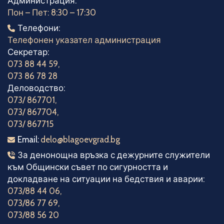
Администрация:
Пон – Пет: 8:30 – 17:30
Телефони
Телефони:
Телефонен указател администрация
Секретар:
073 88 44 59
,
073 86 78 28
Деловодство:
073/ 867701
,
073/ 867704
,
073/ 867715
Електронна поща
Email:
delo@blagoevgrad.bg
Телефони за денонощна връзка
За денонощна връзка с дежурните служители
към Общински съвет по сигурността и
докладване на ситуации на бедствия и аварии:
073/88 44 06
,
073/86 77 69
,
073/88 56 20