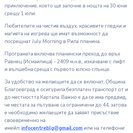
приключение, което ще започне в нощта на 30 юни
срещу 1 юли.
Любителите на чистия въздух, красивите гледки и
магията на изгрева ще имат възможност да
посрещнат July Morning в Рила планина.
Програмата включва планински преход до връх
Равнец (Исмаилица) - 2409 м.н.в., изкачване с лифт
и вълшебна среща с първото юлско слънце.
За удобство на желаещите да се включат, Община
Благоевград е осигурила безплатен транспорт от и
до местността Картала. Важно е да се има предвид,
че местата за пътуване са ограничени до 44, затова
е необходимо желаещите да заявят присъствие
своевременно на
имейл:
infocentreblg@gmail.com
или на телефони: