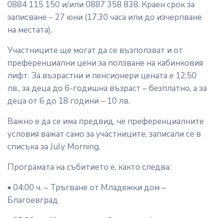
0884 115 150 и/или 0887 358 838. Краен срок за
записване – 27 юни (17.30 часа или до изчерпване
на местата).
Участниците ще могат да се възползват и от
преференциални цени за ползване на кабинковия
лифт. За възрастни и пенсионери цената е 12,50
лв., за деца до 6-годишна възраст – безплатно, а за
деца от 6 до 18 години – 10 лв.
Важно е да се има предвид, че преференциалните
условия важат само за участниците, записали се в
списъка за July Morning.
Програмата на събитието е, както следва:
• 04:00 ч. – Тръгване от Младежки дом –
Благоевград