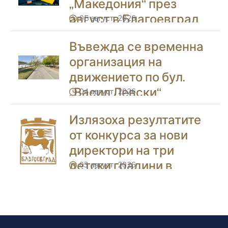
„Македония“ през
август в Благоевград
05 август, 2026
icon
Въвежда се временна
организация на
движението по бул.
„Васил Левски“
04 август, 2026
icon
Излязоха резултатите
от конкурса за нови
директори на три
детски градини в
03 август, 2026
icon
Благоевград