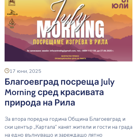
icon
17 юни, 2025
Благоевград посреща July
Morning сред красивата
природа на Рила
За втора поредна година Община Благоевград и
ски център „Картала“ канят жители и гости на града
на едно вълнуващо и зареждащо лятно