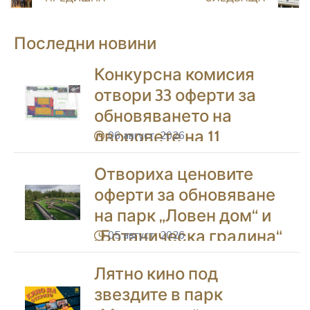
Последни новини
Конкурсна комисия
отвори 33 оферти за
обновяването на
дворовете на 11
06 август, 2026
icon
училища в Благоевград
Отвориха ценовите
оферти за обновяване
на парк „Ловен дом“ и
„Ботаническа градина“
05 август, 2026
icon
в Благоевград
Лятно кино под
звездите в парк