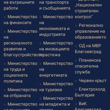
на вътрешните
на транспорта
„Национален
Външен линк
Външен линк
работи
и съобщенията
строителен
Външен 
Министерство
Министерство
контрол”
Външен линк
на финансите
на
Регионално
икономиката и
Министерство
управление на
Външен линк
индустрията
В
на
образованието
регионалното
Министерство
ОД на МВР
развитие и
на иновациите
Вън
Благоевград
Външен линк
благоустройството
и растежа
Планинска
Външен линк
Министерство
Министерство
спасителна
на труда и
на
Външен л
служба
Външен линк
социалната
енергетиката
В
Червен кръст
Външен линк
политика
Министерство
Електрохолд
Външен линк
Министерство
на туризма
Външен
България
Външен линк
на отбраната
Министерство
ВиК
Министерство
на младежта и
Вън
Благоевград
Външен линк