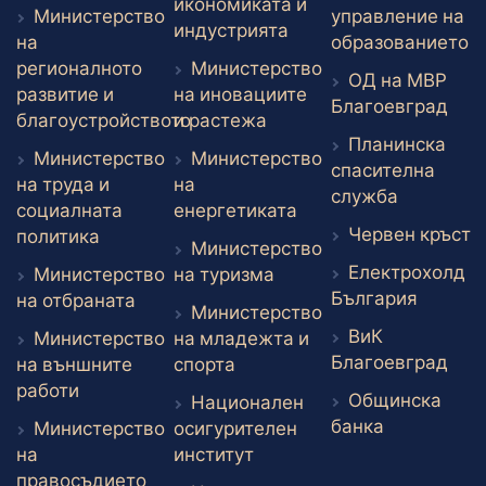
икономиката и
Министерство
управление на
Външен линк
индустрията
В
на
образованието
регионалното
Министерство
ОД на МВР
развитие и
на иновациите
Вън
Благоевград
Външен линк
благоустройството
и растежа
Планинска
Външен линк
Министерство
Министерство
спасителна
на труда и
на
Външен л
служба
Външен линк
социалната
енергетиката
В
Червен кръст
Външен линк
политика
Министерство
Електрохолд
Външен линк
Министерство
на туризма
Външен
България
Външен линк
на отбраната
Министерство
ВиК
Министерство
на младежта и
Вън
Благоевград
Външен линк
на външните
спорта
Външен линк
работи
Общинска
Национален
Външен ли
банка
Министерство
осигурителен
Външен линк
на
институт
Външен линк
правосъдието