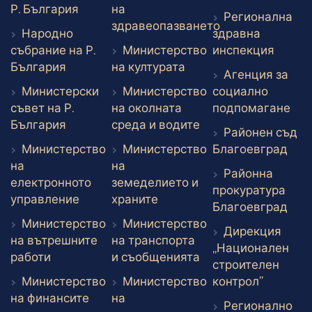
Външен линк
Р. България
на
Регионална
здравеопазването
Народно
здравна
Външен линк
Външе
събрание на Р.
Министерство
инспекция
Външен линк
Външен линк
България
на културата
Агенция за
Министерски
Министерство
социално
Вън
съвет на Р.
на околната
подпомагане
Външен линк
Външен линк
България
среда и водите
Районен съд
Вън
Министерство
Министерство
Благоевград
на
на
Районна
електронното
земеделието и
прокуратура
Външен линк
Външен линк
управление
храните
Вън
Благоевград
Министерство
Министерство
Дирекция
на вътрешните
на транспорта
„Национален
Външен линк
Външен линк
работи
и съобщенията
строителен
Външен 
Министерство
Министерство
контрол”
Външен линк
на финансите
на
Регионално