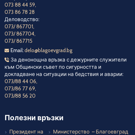
073 88 44 59
,
073 86 78 28
Деловодство:
073/ 867701
,
073/ 867704
,
073/ 867715
Електронна поща
Email:
delo@blagoevgrad.bg
Телефони за денонощна връзка
За денонощна връзка с дежурните служители
към Общински съвет по сигурността и
докладване на ситуации на бедствия и аварии:
073/88 44 06
,
073/86 77 69
,
073/88 56 20
Полезни връзки
Въ
Президент на
Министерство
– Благоевград