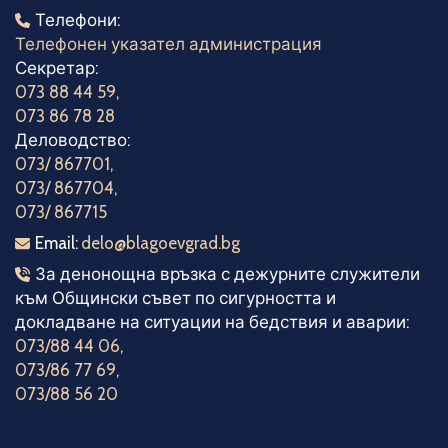
Телефони
Телефони:
Телефонен указател администрация
Секретар:
073 88 44 59
,
073 86 78 28
Деловодство:
073/ 867701
,
073/ 867704
,
073/ 867715
Електронна поща
Email:
delo@blagoevgrad.bg
Телефони за денонощна връзка
За денонощна връзка с дежурните служители
към Общински съвет по сигурността и
докладване на ситуации на бедствия и аварии:
073/88 44 06
,
073/86 77 69
,
073/88 56 20