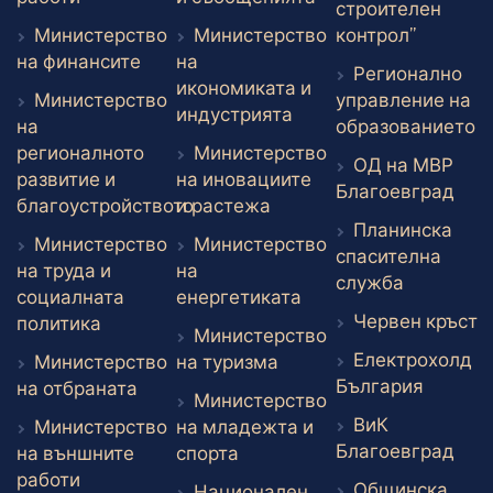
строителен
Външен 
Министерство
Министерство
контрол”
Външен линк
на финансите
на
Регионално
икономиката и
Министерство
управление на
Външен линк
индустрията
В
на
образованието
регионалното
Министерство
ОД на МВР
развитие и
на иновациите
Вън
Благоевград
Външен линк
благоустройството
и растежа
Планинска
Външен линк
Министерство
Министерство
спасителна
на труда и
на
Външен л
служба
Външен линк
социалната
енергетиката
В
Червен кръст
Външен линк
политика
Министерство
Електрохолд
Външен линк
Министерство
на туризма
Външен
България
Външен линк
на отбраната
Министерство
ВиК
Министерство
на младежта и
Вън
Благоевград
Външен линк
на външните
спорта
Външен линк
работи
Общинска
Национален