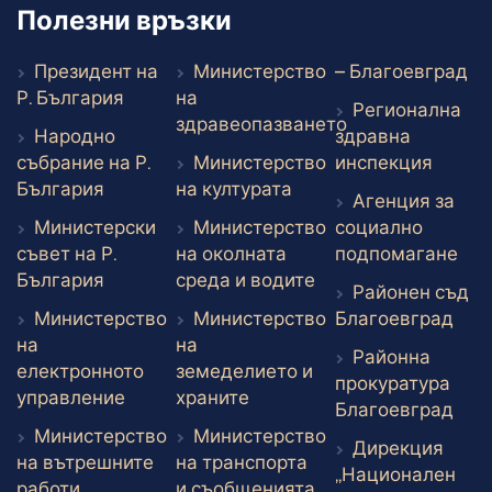
Полезни връзки
Въ
Президент на
Министерство
– Благоевград
Външен линк
Р. България
на
Регионална
здравеопазването
Народно
здравна
Външен линк
Външе
събрание на Р.
Министерство
инспекция
Външен линк
Външен линк
България
на културата
Агенция за
Министерски
Министерство
социално
Вън
съвет на Р.
на околната
подпомагане
Външен линк
Външен линк
България
среда и водите
Районен съд
Вън
Министерство
Министерство
Благоевград
на
на
Районна
електронното
земеделието и
прокуратура
Външен линк
Външен линк
управление
храните
Вън
Благоевград
Министерство
Министерство
Дирекция
на вътрешните
на транспорта
„Национален
Външен линк
Външен линк
работи
и съобщенията