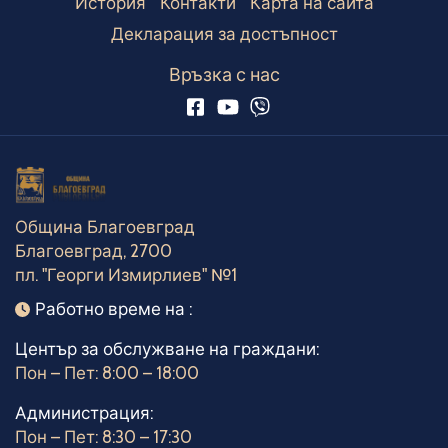
История
Контакти
Карта на сайта
Декларация за достъпност
Връзка с нас
Община Благоевград
Благоевград, 2700
пл. "Георги Измирлиев" №1
Работно време
Работно време на :
Център за обслужване на граждани:
Пон – Пет: 8:00 – 18:00
Администрация:
Пон – Пет: 8:30 – 17:30